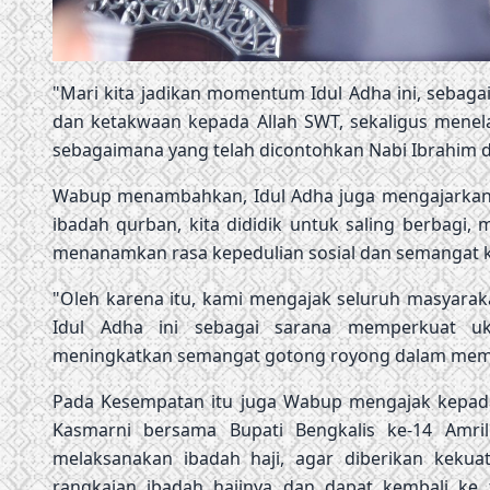
"Mari kita jadikan momentum Idul Adha ini, sebag
dan ketakwaan kepada Allah SWT, sekaligus menelad
sebagaimana yang telah dicontohkan Nabi Ibrahim d
Wabup menambahkan, Idul Adha juga mengajarkan k
ibadah qurban, kita dididik untuk saling berbag
menanamkan rasa kepedulian sosial dan semangat k
"Oleh karena itu, kami mengajak seluruh masyar
Idul Adha ini sebagai sarana memperkuat uk
meningkatkan semangat gotong royong dalam memban
Pada Kesempatan itu juga Wabup mengajak kepada
Kasmarni bersama Bupati Bengkalis ke-14 Amri
melaksanakan ibadah haji, agar diberikan keku
rangkaian ibadah hajinya dan dapat kembali ke 