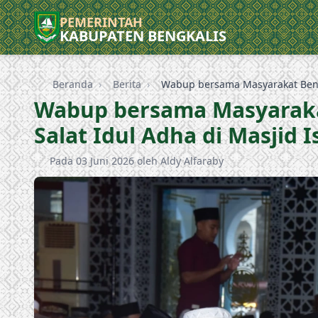
PEMERINTAH
KABUPATEN BENGKALIS
Beranda
›
Berita
›
Wabup bersama Masyarakat Bengk
Wabup bersama Masyaraka
Salat Idul Adha di Masjid 
Pada 03 Juni 2026 oleh Aldy Alfaraby