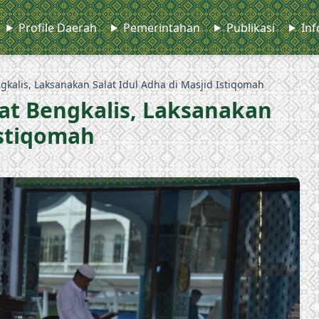
Profile Daerah
Pemerintahan
Publikasi
Inf
alis, Laksanakan Salat Idul Adha di Masjid Istiqomah
t Bengkalis, Laksanakan
Istiqomah