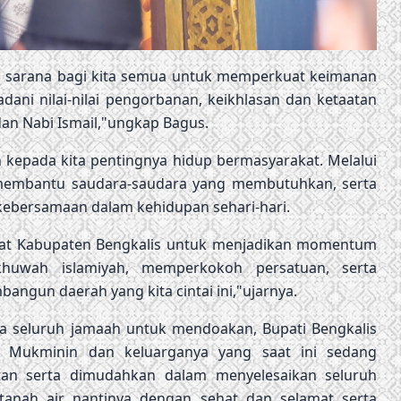
ai sarana bagi kita semua untuk memperkuat keimanan
ani nilai-nilai pengorbanan, keikhlasan dan ketaatan
an Nabi Ismail,"ungkap Bagus.
epada kita pentingnya hidup bermasyarakat. Melalui
i, membantu saudara-saudara yang membutuhkan, serta
ebersamaan dalam kehidupan sehari-hari.
akat Kabupaten Bengkalis untuk menjadikan momentum
huwah islamiyah, memperkokoh persatuan, serta
gun daerah yang kita cintai ini,"ujarnya.
 seluruh jamaah untuk mendoakan, Bupati Bengkalis
l Mukminin dan keluarganya yang saat ini sedang
atan serta dimudahkan dalam menyelesaikan seluruh
tanah air nantinya dengan sehat dan selamat serta